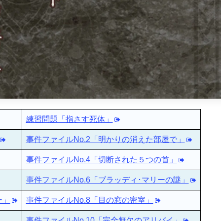
練習問題「指さす死体」
事件ファイルNo.2「明かりの消えた部屋で」
事件ファイルNo.4「切断された５つの首」
事件ファイルNo.6「ブラッディ･マリーの謎」
ー」
事件ファイルNo.8「目の窓の密室」
事件ファイルNo.10「完全無欠のアリバイ」