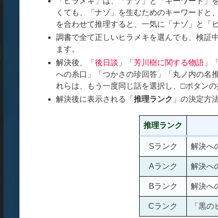
「ヒラメキ」は、「ナゾ」と「キーワード」
くても、「ナゾ」を生むためのキーワードと
を合わせて推理すると、一気に「ナゾ」と「
調書で全て正しいヒラメキを選んでも、検証
ます。
解決後、「
後日談
」「
芳川樹に関する物語
」
への糸口」「つかさの珍回答」「丸ノ内の名
れらは、もう一度同じ話を選択し、□ボタンの
解決後に表示される「
推理ランク
」の決定方
推理ランク
条
Sランク
解決へ
Aランク
解決へ
Bランク
解決へ
Cランク
「黒の