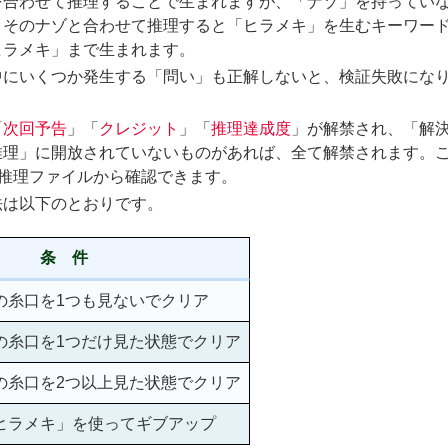
を合わせて推理することで生まれますが、「ナゾ」を持ってい
、そのナゾと合わせて推理すると「ヒラメキ」を生むキーワー
ヒラメキ」まで生まれます。
中にいくつか発生する「問い」も正解しないと、検証失敗にな
「
次回予告
」「
クレジット
」「
推理達成度
」が解禁され、「解
推理」に開放されていないものがあれば、全て解禁されます。
推理ファイルから確認できます。
法は以下のとおりです。
 件
の糸口を1つも見ないでクリア
の糸口を1つだけ見た状態でクリア
の糸口を2つ以上見た状態でクリア
ヒラメキ」を使ってギブアップ