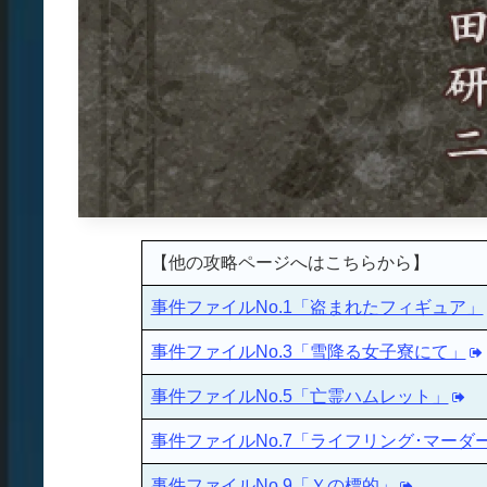
【他の攻略ページへはこちらから】
事件ファイルNo.1「盗まれたフィギュア」
事件ファイルNo.3「雪降る女子寮にて」
事件ファイルNo.5「亡霊ハムレット」
事件ファイルNo.7「ライフリング･マーダ
事件ファイルNo.9「Ｙの標的」