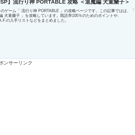
SP】流行り神 PORTABLE 攻略 ＜退魔編 犬童蘭子＞
P のゲーム「 流行り神 PORTABLE 」の攻略ページです。この記事ではは、「
編 犬童蘭子 」を攻略しています。既読率100％のためのポイントや、
O.A.F.の入手リストなどをまとめました。
ポンサーリンク