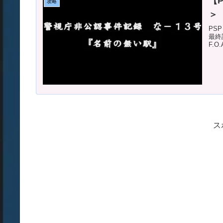
【P
攻略
＞
PS
最終
F.
ス