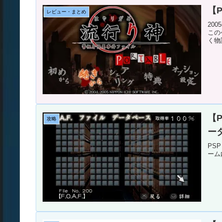
【
レビュー・まとめ
20
この
く物
【P
攻略
ー
PS
ーム