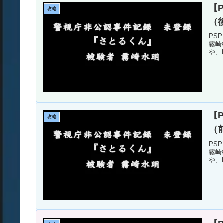
【P
攻略
（
PS
霧崎
や、
【P
攻略
（
PS
霧崎
や、