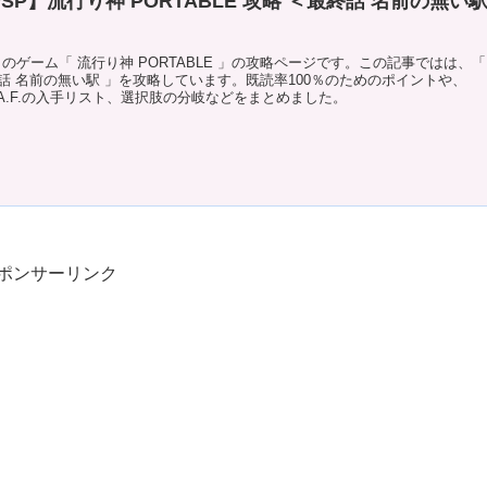
SP】流行り神 PORTABLE 攻略 ＜最終話 名前の無い
P のゲーム「 流行り神 PORTABLE 」の攻略ページです。この記事ではは、「
話 名前の無い駅 」を攻略しています。既読率100％のためのポイントや、
O.A.F.の入手リスト、選択肢の分岐などをまとめました。
ポンサーリンク