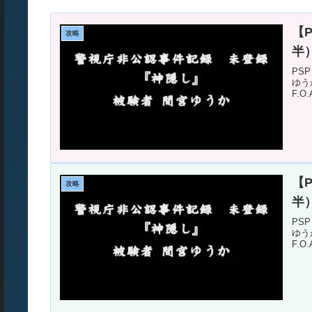
【P
攻略
半
PS
ゆう
F.
【P
攻略
半
PS
ゆう
F.