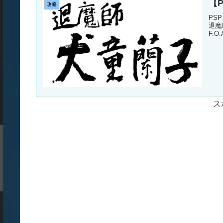
【P
攻略
PS
退魔
F.
ス