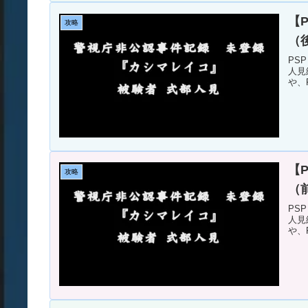
【P
攻略
（
PS
人見
や、
【P
攻略
（
PS
人見
や、